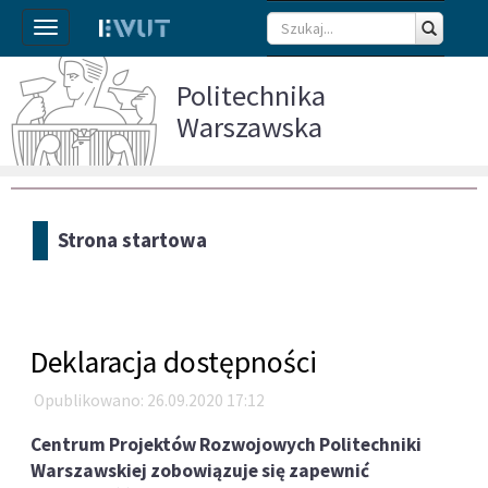
Toggle
navigation
Politechnika
Warszawska
Strona startowa
Deklaracja dostępności
Opublikowano: 26.09.2020 17:12
Centrum Projektów Rozwojowych Politechniki
Warszawskiej zobowiązuje się zapewnić